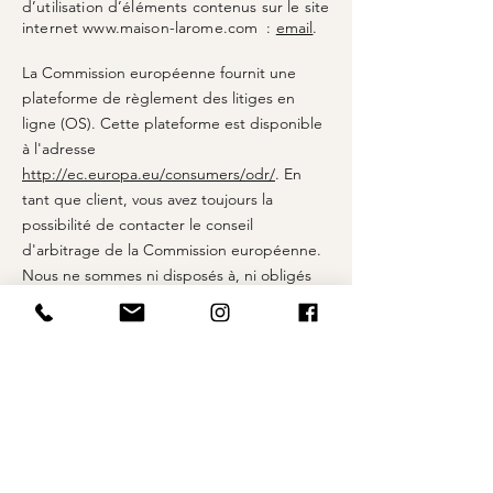
d’utilisation d’éléments contenus sur le site
internet www.maison-larome.com :
email
.
La Commission européenne fournit une
plateforme de règlement des litiges en
ligne (OS). Cette plateforme est disponible
à l'adresse
http://ec.europa.eu/consumers/odr/
. En
tant que client, vous avez toujours la
possibilité de contacter le conseil
d'arbitrage de la Commission européenne.
Nous ne sommes ni disposés à, ni obligés
de, participer à une procédure de
règlement des litiges devant un conseil
d'arbitrage de la consommation.