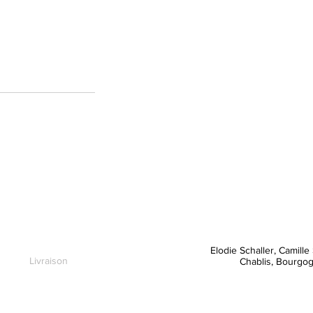
Elodie Schaller, Camille 
Livraison
Chablis, Bourgog